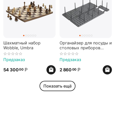
Шахматный набор
Органайзер для посуды и
Wobble, Umbra
столовых приборов
Peggy серый, Umbra
Предзаказ
Предзаказ
Р
Р
54 300
2 860
00
00
Показать ещё