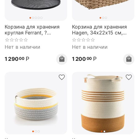
Корзина для хранения
Корзина для хранения
круглая Ferrant, ?
Hagen, 34х22х15 см,
20,3х11,5 см, черная,
бежевая, Bergenson Bjorn
Bergenson Bjorn
Нет в наличии
Нет в наличии
Р
Р
1 290
1 200
00
00