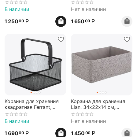
светло-бежевая,
Bergenson Bjorn
Bergenson Bjorn
В наличии
Нет в наличии
Р
Р
1 250
1 650
00
00
Корзина для хранения
Корзина для хранения
квадратная Ferrant,
Lian, 34х22х14 см,
20,3х20,3х11,5 см,
светло-серая, Bergenson
черная, Bergenson Bjorn
Bjorn
В наличии
Нет в наличии
Р
Р
1 690
1 450
00
00