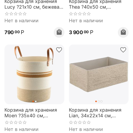
Корзина для хранения
Корзина для хранения
Lucy ?21х10 см, бежевая/
Thea ?40х50 см,
серая, Bergenson Bjorn
бежевая/горчичная,
Bergenson Bjorn
Нет в наличии
Нет в наличии
Р
Р
790
3 900
00
00
Корзина для хранения
Корзина для хранения
Moen ?35х40 см,
Lian, 34х22х14 см,
бежевая/горчичная,
светло-бежевая,
Bergenson Bjorn
Bergenson Bjorn
Нет в наличии
Нет в наличии