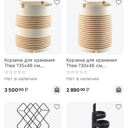
Корзина для хранения
Корзина для хранения
Thea ?35х48 см,
Thea ?30х46 см,
бежевая/горчичная,
бежевая/горчичная,
Bergenson Bjorn
Bergenson Bjorn
Нет в наличии
Нет в наличии
Р
Р
3 500
2 890
00
00