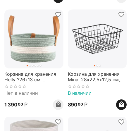
Корзина для хранения
Корзина для хранения
Helly ?26х13 см,
Mina, 28х22,5х12,5 см,
бежевая/зеленая,
черная, Bergenson Bjorn
Bergenson Bjorn
Нет в наличии
В наличии
Р
Р
1 390
890
00
00