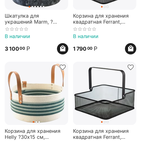
Шкатулка для
Корзина для хранения
украшений Marm, ?
квадратная Ferrant,
10,5х11,8 см, черный
25,4х25,4х12 см, черная,
мрамор, Bergenson Bjorn
Bergenson Bjorn
В наличии
В наличии
Р
Р
3 100
1 790
00
00
Корзина для хранения
Корзина для хранения
Helly ?30х15 см,
квадратная Ferrant,