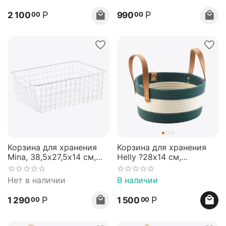
Р
Р
2 100
990
00
00
Корзина для хранения
Корзина для хранения
Mina, 38,5х27,5х14 см,
Helly ?28х14 см,
белая, Bergenson Bjorn
бежевая/зеленая,
Bergenson Bjorn
Нет в наличии
В наличии
Р
Р
1 290
1 500
00
00