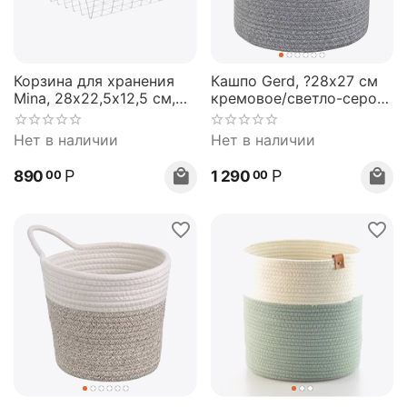
Корзина для хранения
Кашпо Gerd, ?28х27 см
Mina, 28х22,5х12,5 см,
кремовое/светло-серое,
белая, Bergenson Bjorn
Bergenson Bjorn
Нет в наличии
Нет в наличии
Р
Р
890
1 290
00
00