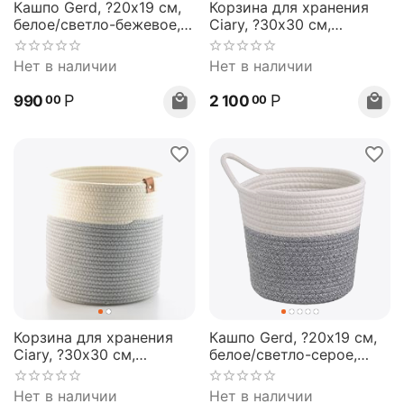
Кашпо Gerd, ?20х19 см,
Корзина для хранения
белое/светло-бежевое,
Ciary, ?30х30 см,
Bergenson Bjorn
бежевая/оливковая,
Bergenson Bjorn
Нет в наличии
Нет в наличии
Р
Р
990
2 100
00
00
Корзина для хранения
Кашпо Gerd, ?20х19 см,
Ciary, ?30х30 см,
белое/светло-серое,
бежевая/серая,
Bergenson Bjorn
Bergenson Bjorn
Нет в наличии
Нет в наличии