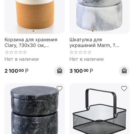
Корзина для хранения
Шкатулка для
Ciary, ?30х30 см,
украшений Marm, ?
бежевая/горчичная,
10,5х11,8 см, белый
Bergenson Bjorn
мрамор, Bergenson Bjorn
Нет в наличии
Нет в наличии
Р
Р
2 100
3 100
00
00