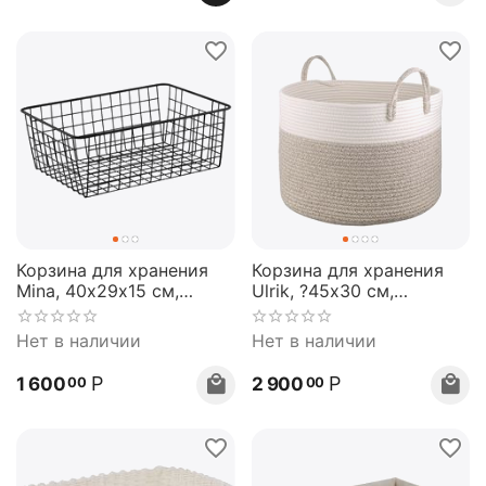
Корзина для хранения
Корзина для хранения
Mina, 40х29х15 см,
Ulrik, ?45х30 см,
черная, Bergenson Bjorn
кремовая/светло-
бежевая, Bergenson Bjorn
Нет в наличии
Нет в наличии
Р
Р
1 600
2 900
00
00