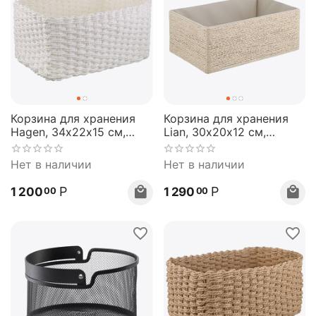
Корзина для хранения
Корзина для хранения
Hagen, 34х22х15 см,
Lian, 30х20х12 см,
белая, Bergenson Bjorn
светло-бежевая,
Bergenson Bjorn
Нет в наличии
Нет в наличии
Р
Р
1 200
1 290
00
00