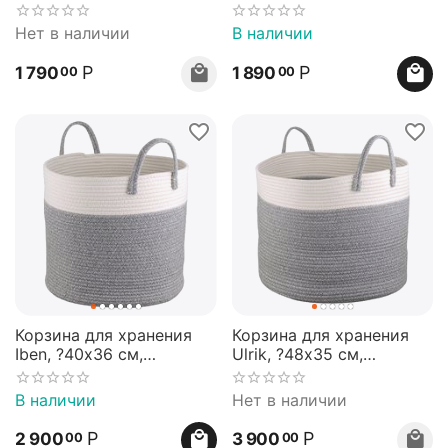
бежевая/зеленая,
30,5х30,5х12,5 см,
Bergenson Bjorn
черная, Bergenson Bjorn
Нет в наличии
В наличии
Р
Р
1 790
1 890
00
00
Корзина для хранения
Корзина для хранения
Iben, ?40х36 см,
Ulrik, ?48х35 см,
кремовая/светло-серая,
кремовая/светло-серая,
Bergenson Bjorn
Bergenson Bjorn
В наличии
Нет в наличии
Р
Р
2 900
3 900
00
00