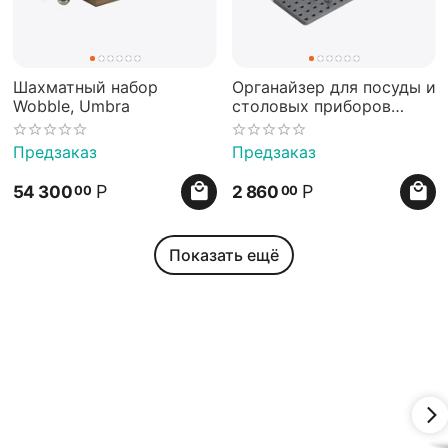
Шахматный набор
Органайзер для посуды и
Wobble, Umbra
столовых приборов
Peggy серый, Umbra
Предзаказ
Предзаказ
Р
Р
54 300
2 860
00
00
Показать ещё