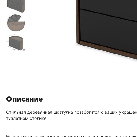
Описание
Стильная деревянная шкатулка позаботится о ваших украше
туалетном столике.
На верхнюю полку шкатулки можно ставить духи, держатели