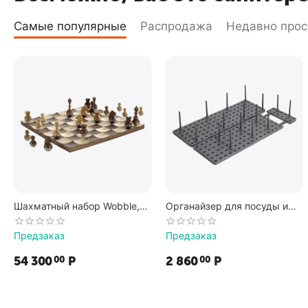
Самые популярные
Распродажа
Недавно про
Шахматный набор Wobble,
Органайзер для посуды и
Umbra
столовых приборов Peggy
серый, Umbra
Предзаказ
Предзаказ
54 300
Р
2 860
Р
00
00