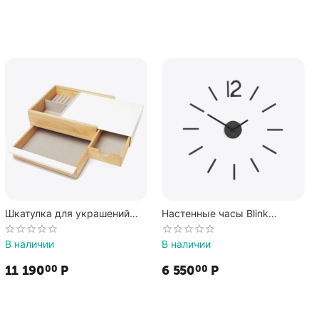
Шкатулка для украшений
Настенные часы Blink
Stowit, Umbra
чёрные, Umbra
В наличии
В наличии
11 190
Р
6 550
Р
00
00