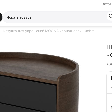
Оптов
Шкатулка для украшений MOONA черная-орех, Umbra
Ш
ч
КО