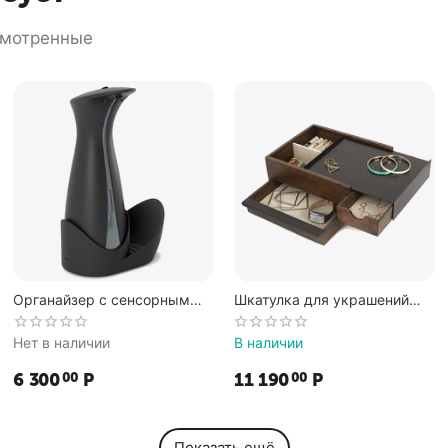
смотренные
Органайзер с сенсорным
Шкатулка для украшений
диспенсером для мыла Otto
Stowit чёрный-орех, Umbra
Caddy Auto черный, Umbra
Нет в наличии
В наличии
6 300
Р
11 190
Р
00
00
Показать ещё