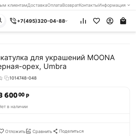
ым клиентам
Доставка
Оплата
Возврат
Контакты
Информация
+7(495)320-04-88
катулка для украшений MOONA
ерная-орех, Umbra
1014748-048
Д:
8 600
00
Р
Нет в наличии
Поделиться
Отложить
Сравнить