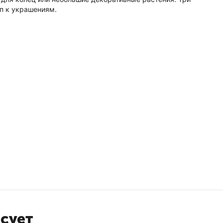
п к украшениям.
есует