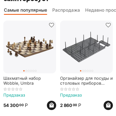
Самые популярные
Распродажа
Недавно про
Шахматный набор
Органайзер для посуды и
Wobble, Umbra
столовых приборов
Peggy серый, Umbra
Предзаказ
Предзаказ
Р
Р
54 300
2 860
00
00