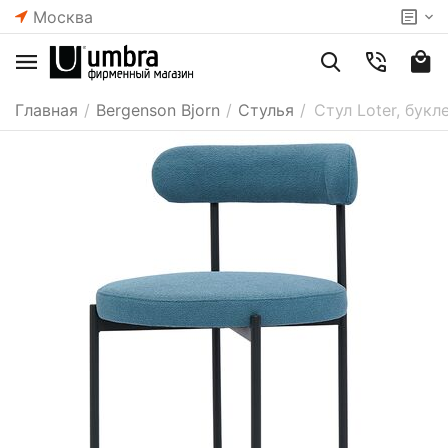
Москва
Главная
/
Bergenson Bjorn
/
Стулья
/
Стул Loter, букл