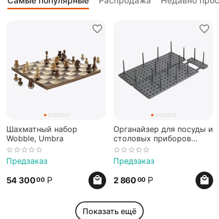
Самые популярные
Распродажа
Недавно про
Шахматный набор
Органайзер для посуды и
Wobble, Umbra
столовых приборов
Peggy серый, Umbra
Предзаказ
Предзаказ
Р
Р
54 300
2 860
00
00
Показать ещё