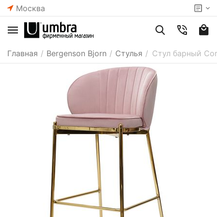
Москва
Главная
/
Bergenson Bjorn
/
Стулья
/
Стул барный Cora