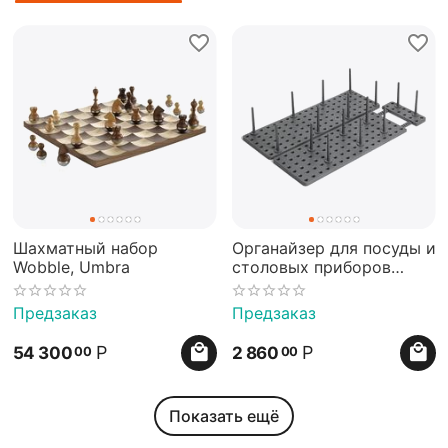
Шахматный набор
Органайзер для посуды и
Wobble, Umbra
столовых приборов
Peggy серый, Umbra
Предзаказ
Предзаказ
Р
Р
54 300
2 860
00
00
Показать ещё