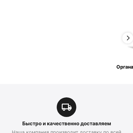
Органа
Быстро и качественно доставляем
Наша компания производит доставку по всей